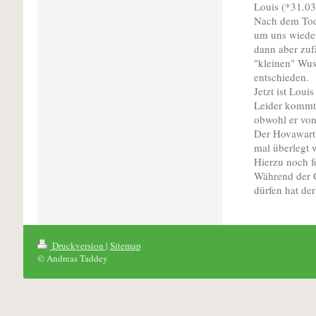
Louis (*31.03
Nach dem Tod
um uns wieder
dann aber zuf
"kleinen" Wus
entschieden.
Jetzt ist Loui
Leider kommt 
obwohl er von
Der Hovawart
mal überlegt w
Hierzu noch f
Während der G
dürfen hat de
Druckversion
|
Sitemap
© Andreas Taddey